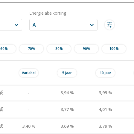
Energielabelkorting
A
60%
70%
80%
90%
100%
Variabel
5 jaar
10 jaar
-
3,94 %
3,99 %
-
3,77 %
4,01 %
3,40 %
3,69 %
3,79 %