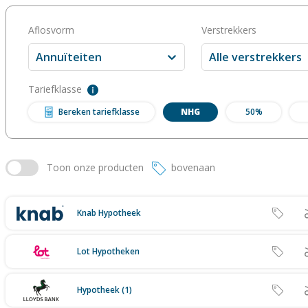
Aflosvorm
Verstrekkers
Annuïteiten
Alle verstrekkers
Tariefklasse
Bereken tariefklasse
NHG
50%
Toon
onze producten
bovenaan
Knab Hypotheek
Lot Hypotheken
Hypotheek (1)